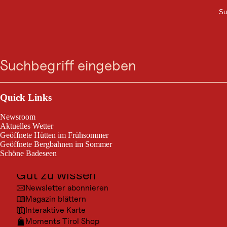
Su
M
GASTRONOMIE
Zum
Zur
Zur
Zum
Gasthof Franziskibad
Suche
Menü
Suche
Navigation
Hauptinhalt
Footer
springen
springen
springen
springen
Heute geöffnet
Bad Häring
Outdoor & Sport
Ausflugsziele
Quick Links
Gasthof Franziskibad
Kultur
Newsroom
Orte
Aktuelles Wetter
Geöffnete Hütten im Frühsommer
Urlaubsarten
Geöffnete Bergbahnen im Sommer
Schöne Badeseen
Unterkünfte
Gut zu wissen
Newsletter abonnieren
Magazin blättern
Interaktive Karte
Moments Tirol Shop