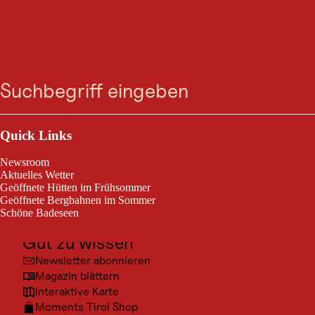
GASTRONOMIE
Zum
Zur
Zur
Zum
Pizzeria Da Bruno
Suche
Menü
Suche
Navigation
Hauptinhalt
Footer
springen
springen
springen
springen
Kühtai
Outdoor & Sport
Pizzeria Da Bruno
Ausflugsziele
Quick Links
Kultur
Newsroom
Orte
Aktuelles Wetter
Geöffnete Hütten im Frühsommer
Urlaubsarten
Geöffnete Bergbahnen im Sommer
Schöne Badeseen
Unterkünfte
Gut zu wissen
Newsletter abonnieren
Magazin blättern
Interaktive Karte
Moments Tirol Shop