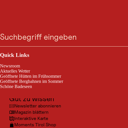
GASTRONOMIE
Sennhütte
Suche
Menü
Heute geöffnet
St. Anton am Arlberg
Outdoor & Sport
Ausflugsziele
Quick Links
Sennhütte
Kultur
Newsroom
Orte
Aktuelles Wetter
Geöffnete Hütten im Frühsommer
Urlaubsarten
Geöffnete Bergbahnen im Sommer
Schöne Badeseen
Unterkünfte
Gut zu wissen
© TVB 
Newsletter abonnieren
Magazin blättern
Interaktive Karte
Moments Tirol Shop