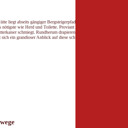
ütte liegt abseits gängiger Bergsteigerpfade im östlichen Wilden Kaiser 
as nötigste wie Herd und Toilette. Proviant inklusive Brennholz müssen
tterkaiser schmiegt. Rundherum drapieren sich die Gipfel und steilen 
sich ein grandioser Anblick auf diese schroffe Felskulisse. Deshalb loh
rwege