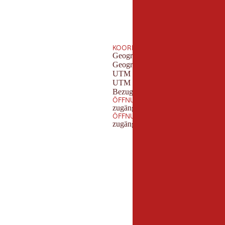
KOORDINATEN
Geografische Länge:
Geografische Breite:
UTM (Ost):
UTM (Ost):
Bezugsmeridian:
ÖFFNUNGSZEITEN SOMMER
zugänglich mit AV-Schlüssel
ÖFFNUNGSZEITEN WINTER
zugänglich mit AV-Schlüssel