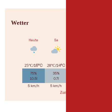
Wetter
Heute
Sa
So
16°C
14°C
13°C
25°C
/
28°C
/
31°C
/
75%
35%
15%
10.5l
0.7l
0.8l
5 km/h
5 km/h
5 km/h
Zum Wetterbericht
© Geosp