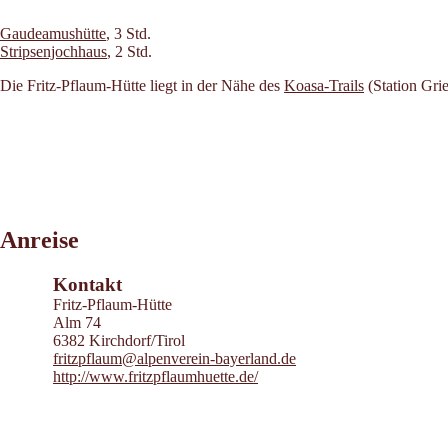
Gaudeamushütte
, 3 Std.
Stripsenjochhaus
, 2 Std.
Die Fritz-Pflaum-Hütte liegt in der Nähe des
Koasa-Trails
(Station Grie
Leaflet
|
©
2026
tiris
Anreise
OpenStreetMap contributors 2026
Powered by
Contwise Maps
Kontakt
Fritz-Pflaum-Hütte
Alm 74
6382 Kirchdorf/Tirol
fritzpflaum@alpenverein-bayerland.de
http://www.fritzpflaumhuette.de/