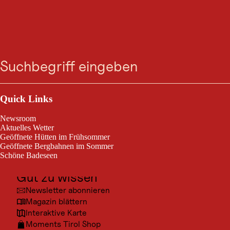
HÜTTE
Hohenzollernhaus
Suche
Menü
Pfunds
Outdoor & Sport
Das Hohenzollernhaus (2.123 Meter Seehöhe) oberhalb von Pfunds ist
Ausflugsziele
Quick Links
eine familienfreundliche Schutz-und Ausflugshütte in den Nauderer
Bergen.
Kultur
Newsroom
Orte
Aktuelles Wetter
Geöffnete Hütten im Frühsommer
Urlaubsarten
Geöffnete Bergbahnen im Sommer
Schöne Badeseen
Unterkünfte
Gut zu wissen
© Tir
Newsletter abonnieren
Magazin blättern
Interaktive Karte
Moments Tirol Shop