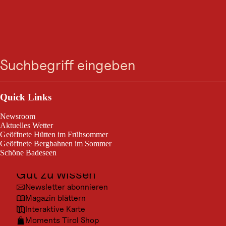
HÜTTE
Zum
Zur
Zur
Zum
Sulzenauhütte
Suche
Menü
Suche
Navigation
Hauptinhalt
Footer
springen
springen
springen
springen
Outdoor & Sport
Die Sulzenauhütte (2.191 Meter Seehöhe) ist ein beliebtes Tages- und
Etappenziel für Wanderer und Bergsteiger oberhalb der Sulzenaualm
Ausflugsziele
Quick Links
in den Stubaier Alpen.
Kultur
Newsroom
Orte
Aktuelles Wetter
Geöffnete Hütten im Frühsommer
Urlaubsarten
Geöffnete Bergbahnen im Sommer
Schöne Badeseen
Unterkünfte
Gut zu wissen
© Tir
Newsletter abonnieren
Magazin blättern
Interaktive Karte
Moments Tirol Shop