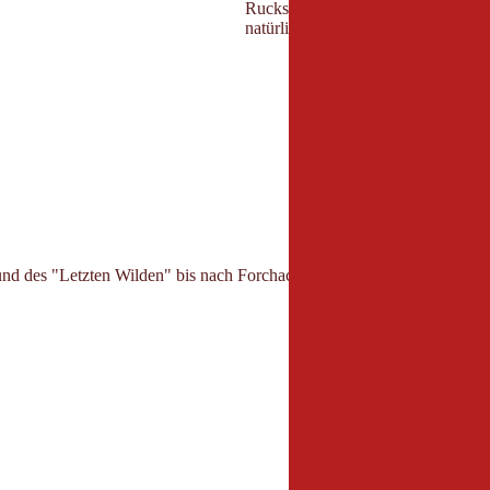
Rucksack nicht mit unnötigem Ball
natürlich auch auf deine jeweilige
nd des "Letzten Wilden" bis nach Forchach.