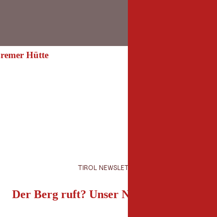
Bremer Hütte
 Bremer Hütte
TIROL NEWSLETTER
Der Berg ruft? Unser Newsletter auch!