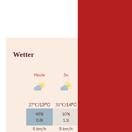
Parken
Parkplatz hinter Spor
Wetter
Heute
So
Mo
13°C
14°C
16°C
27°C
/
31°C
/
30°C
/
45%
10%
50%
0.8l
1.1l
1.5l
5 km/h
5 km/h
5 km/h