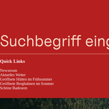
Lech
Suche
Menü
Willkommen am "wilden Fluss". Der Lechweg führt dich von Stanzach en
Quick Links
Newsroom
Aktuelles Wetter
Geöffnete Hütten im Frühsommer
Geöffnete Bergbahnen im Sommer
Schöne Badeseen