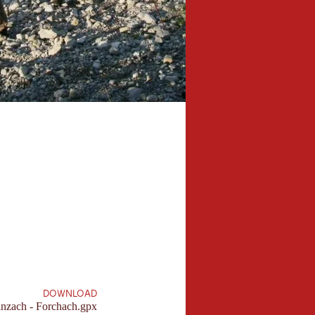
5,4 km
Länge:
DOWNLOAD
anzach - Forchach.gpx