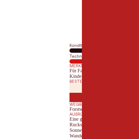
Kondition
Technik
MERKMALE
Für Familien geeignet
Kinderwagentauglich
BESTE JAHRESZEIT
JANUAR
FEBRUA
JAN
FEB
JULI
AUGUST
JUL
AUG
WEGBESCHAFFENHEIT
Forstweg, Wanderpfad
AUSRÜSTUNG
Eine gute Ausrüstung ist für deine
Rucksack sein: - Essen und Trinke
Sonnenschutz - Erste-Hilfe-Set - 
Wanderstöcke Dennoch gilt: Leichtes