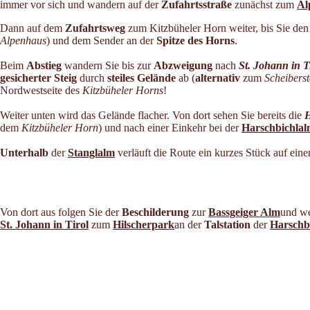
immer vor sich und wandern auf der
Zufahrtsstraße
zunächst zum
Al
Dann auf dem
Zufahrtsweg
zum Kitzbüheler Horn weiter, bis Sie de
Alpenhaus
) und dem Sender an der
Spitze des Horns
.
Beim
Abstieg
wandern Sie bis zur
Abzweigung
nach
St. Johann in T
gesicherter Steig
durch
steiles Gelände
ab (
alternativ
zum
Scheibers
Nordwestseite des
Kitzbüheler Horns
!
Weiter unten wird das Gelände flacher. Von dort sehen Sie bereits die
H
dem
Kitzbüheler Horn
) und nach einer Einkehr bei der
Harschbichla
Unterhalb
der
Stanglalm
verläuft die Route ein kurzes Stück auf ein
Von dort aus folgen Sie der
Beschilderung
zur
Bassgeiger Alm
und w
St. Johann in Tirol
zum
Hilscherpark
an der
Talstation
der
Harschb