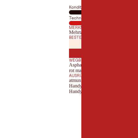
Kondition
Technik
MERKMALE
Mehrtageswanderung
BESTE JAHRESZEIT
JANUAR
FEBRUA
JAN
FEB
JULI
AUGUST
JUL
AUG
WEGBESCHAFFENHEIT
Asphalt, Schotter, Forstweg, verwur
rot markiert)
AUSRÜSTUNG
atmungsaktive Outdoor-Bekleidung,
Handy mit vollem Akku & Ladegerät
Handy laden, Sonnenschutz (Sonne