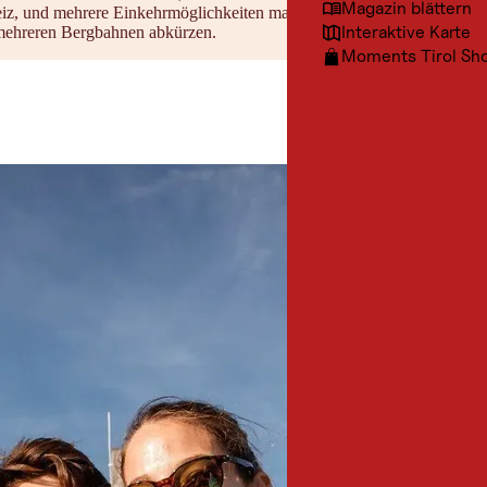
Magazin blättern
eiz, und mehrere Einkehrmöglichkeiten machen den langen Tag angenehm
Interaktive Karte
t mehreren Bergbahnen abkürzen.
Moments Tirol Sh