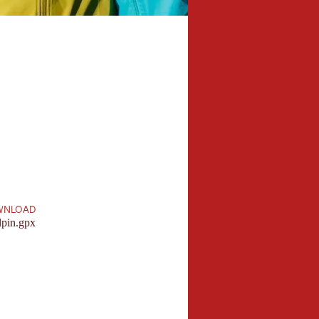
21,0 km
Länge:
WNLOAD
pin.gpx