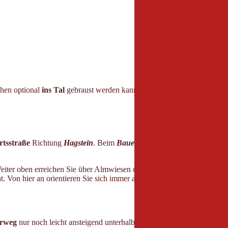
chen optional
ins Tal
gebraust werden kann. Bei Zeit lohnt sich auch e
rtsstraße
Richtung
Hagstein
. Beim
Bauernhof Grünberg
zweigen Sie
eiter oben erreichen Sie über Almwiesen die
Adlerhütte
(2 h ab Kitzb
t. Von hier an orientieren Sie sich immer an den
Schildern
zum
Kitzbü
rweg
nur noch leicht ansteigend unterhalb des
Wilden Hags
hinüber z