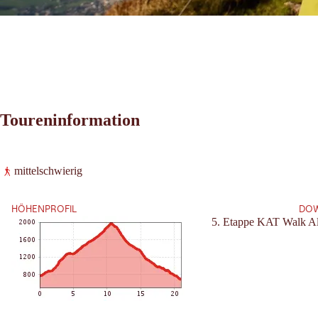
Toureninformation
Leaflet
|
©
2026
tiris
mittelschwierig
OpenStreetMap contributors 2026
Anforderung:
Powered by
Contwise Maps
HÖHENPROFIL
DO
5. Etappe KAT Walk Al