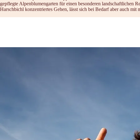
gepflegte Alpenblumengarten für einen besonderen landschaftlichen R
Harschbichl konzentriertes Gehen, lässt sich bei Bedarf aber auch mi