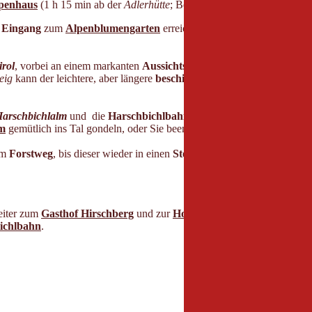
penhaus
(1 h 15 min ab der
Adlerhütte
; Bergstation Sektion 2).
n
Eingang
zum
Alpenblumengarten
erreichen. Durch diesen
hindurc
irol
, vorbei an einem markanten
Aussichtskreuz
auf ca. 1.900 Meter
teig
kann der leichtere, aber längere
beschilderte
Hornrundwanderwe
arschbichlalm
und die
Harschbichlbahn
. Sie können entweder ein
lm
gemütlich ins Tal gondeln, oder Sie beenden diese Etappe per Pede
em
Forstweg
, bis dieser wieder in einen
Steig
mündet. Bei der nächste
eiter zum
Gasthof Hirschberg
und zur
Hochfeldalm
.
Den
Schildern
ichlbahn
.