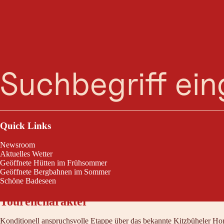
Suche
Menü
Quick Links
Wer in den Kitzbüheler Alpen wandert, muss eigentlich einmal über da
Newsroom
Aktuelles Wetter
Geöffnete Hütten im Frühsommer
Geöffnete Bergbahnen im Sommer
Schöne Badeseen
Tourencharakter
Konditionell anspruchsvolle Etappe über das bekannte Kitzbüheler Horn