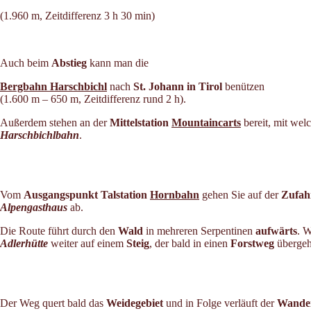
(1.960 m, Zeitdifferenz 3 h 30 min)
Auch beim
Abstieg
kann man die
Bergbahn Harschbichl
nach
St. Johann in Tirol
benützen
(1.600 m – 650 m, Zeitdifferenz rund 2 h).
Außerdem stehen an der
Mittelstation
Mountaincarts
bereit, mit wel
Harschbichlbahn
.
Vom
Ausgangspunkt Talstation
Hornbahn
gehen Sie auf der
Zufah
Alpengasthaus
ab.
Die Route führt durch den
Wald
in mehreren Serpentinen
aufwärts
. W
Adlerhütte
weiter auf einem
Steig
, der bald in einen
Forstweg
übergeh
Der Weg quert bald das
Weidegebiet
und in Folge verläuft der
Wande