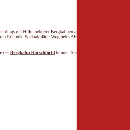
 allerdings mit Hilfe mehrerer Bergbahnen abkürzen können. Aussichten
ren Erlebnis! Spektakulärer Weg beim Abstieg vom Horn zum Harschb
e der
Bergbahn Harschbichl
können Sie die
Etappe
unterschiedlich 