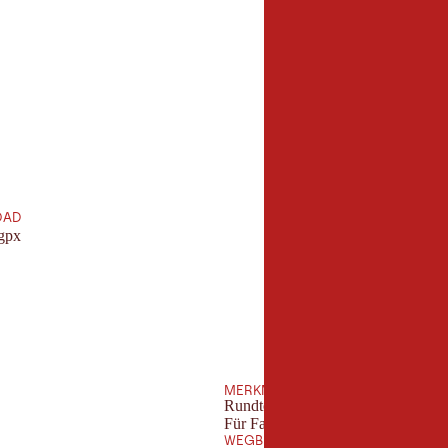
10,3 km
Länge:
OAD
gpx
MERKMALE
Rundtour
Für Familien geeignet
WEGBESCHAFFENHEIT