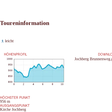
Toureninformation
Leaflet
|
©
2026
tiris
leicht
OpenStreetMap contributors 2026
Anforderung:
Powered by
Contwise Maps
HÖHENPROFIL
DOWNL
Jochberg Brunnenweg.
HÖCHSTER PUNKT
956 m
AUSGANGSPUNKT
Kirche Jochberg