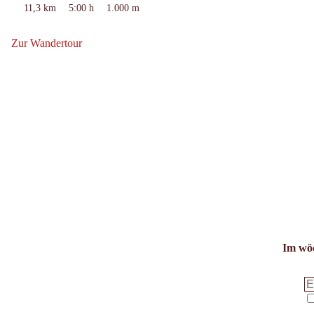
11,3 km
5:00 h
1.000 m
Länge:
Dauer:
Höhenmeter
bergauf:
Zur Wandertour
Zur Wandertour: Arzler Alm - Tiefentalalm
Im wöc