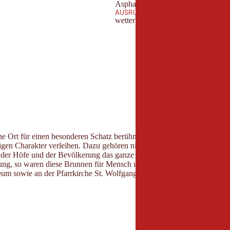
Asphaltierte, geschotterte Wege s
AUSRÜSTUNG
wetterbedingte Kleidung
eine Ort für einen besonderen Schatz berühmt, denn hier wurde vor rund
igen Charakter verleihen. Dazu gehören nicht nur der imposante Sint
 der Höfe und der Bevölkerung das ganze Jahr über sicherten.
ung, so waren diese Brunnen für Mensch und Tier lebensnotwendige Inf
sowie an der Pfarrkirche St. Wolfgang, deren „wundertätige“ Wolfgan