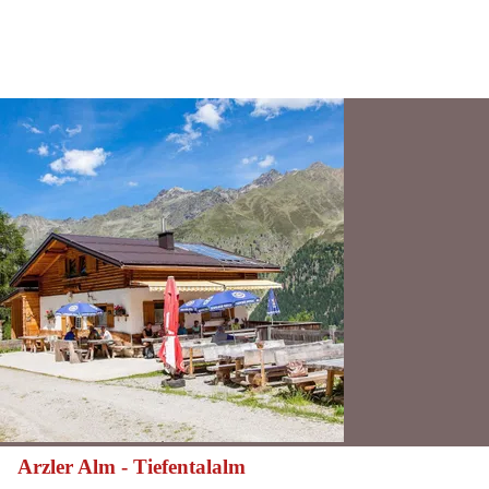
Arzler Alm - Tiefentalalm
mittelschwierig
Schwierigkeit: