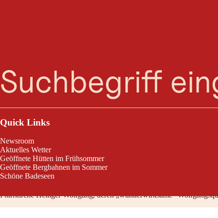
Suche
Menü
Sieben historische Brunnen sind die stillen Zeitzeugen auf dieser W
die Historie wieder aufleben.
Quick Links
Newsroom
Aktuelles Wetter
Geöffnete Hütten im Frühsommer
Tourencharakter
Geöffnete Bergbahnen im Sommer
Schöne Badeseen
Von Jochberg nach Jochberg über einen leicht begehbaren Rundweg i
Pfarrkirche Heiliger Wolfgang, deren „wunderwirksame“ Wolfgangsquel