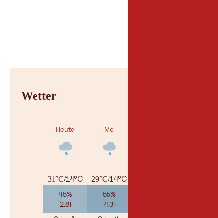
Parken
Parkplatz Matreier G
Wetter
Heute
Mo
Di
14°C
14°C
14°C
31°C
/
29°C
/
28°C
/
45%
55%
55%
2.8l
4.3l
5.9l