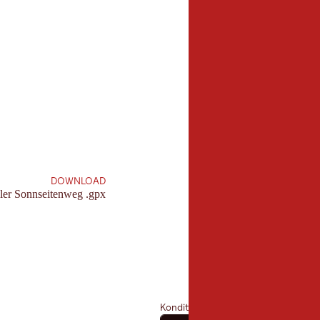
41,9 km
Länge:
DOWNLOAD
ler Sonnseitenweg .gpx
Kondition