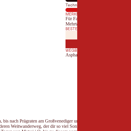
Technik
MERKMALE
Für Familien geeignet
Mehrtageswanderung
BESTE JAHRESZEIT
JANUAR
FEBRUA
JAN
FEB
JULI
AUGUST
JUL
AUG
WEGBESCHAFFENHEIT
Asphalt, Schotter, Steig
gen, bis nach Prägraten am Großvenediger und verbindet eine Reihe vo
nderen Weitwanderweg, der dir so viel Sonnenschein garantieren kann, 