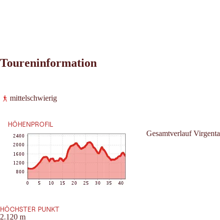
Toureninformation
Leaflet
|
©
2026
tiris
mittelschwierig
OpenStreetMap contributors 2026
Anforderung:
Powered by
Contwise Maps
HÖHENPROFIL
Gesamtverlauf Virgenta
HÖCHSTER PUNKT
2.120 m