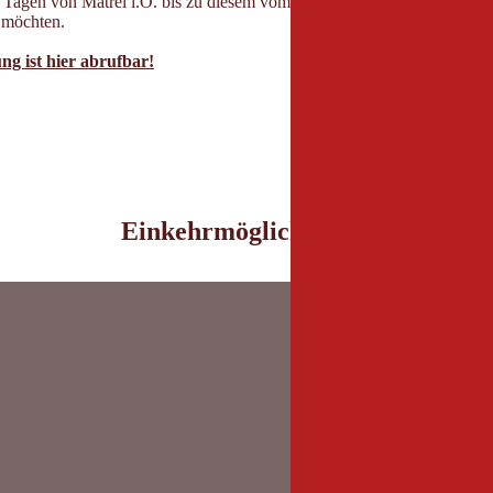
 Tagen von Matrei i.O. bis zu diesem vom Wasser geschaffenen Naturde
 möchten.
g ist hier abrufbar!
Einkehrmöglichkeiten