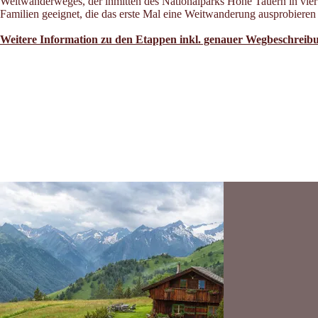
Weitwanderweges, der inmitten des Nationalparks Hohe Tauern in vier
Familien geeignet, die das erste Mal eine Weitwanderung ausprobieren
Weitere Information zu den Etappen inkl. genauer Wegbeschreibun