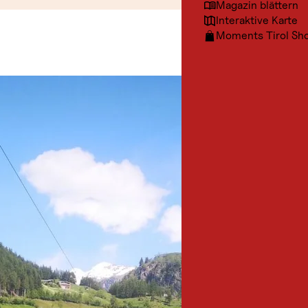
Magazin blättern
Interaktive Karte
Moments Tirol Sh