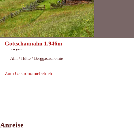
Gottschaunalm 1.946m
Heute geöffnet
Öffnungszeiten:
Virgen
Ort:
Alm / Hütte / Berggastronomie
:
Zum Gastronomiebetrieb
Zum Gastronomiebetrieb: Gottschaunalm 1.946m
Anreise