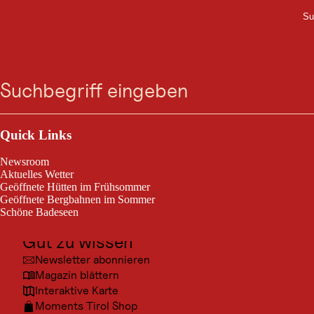
Su
M
BERGTOUR
Zum
Zur
Zur
Zum
Lechuferweg Steeg
Suche
Menü
Suche
Navigation
Hauptinhalt
Footer
springen
springen
springen
springen
nach Walchen
Outdoor & Sport
Steeg im Lechtal / Lechtaler Alpen
leicht
2,9 km
Schwierigkeitsgrad:
Streckenlänge:
Ausflugsziele
Quick Links
Kultur
Newsroom
Lechuferweg Steeg nach Walchen
Orte
Aktuelles Wetter
Geöffnete Hütten im Frühsommer
Urlaubsarten
Geöffnete Bergbahnen im Sommer
Schöne Badeseen
Unterkünfte
Gut zu wissen
Toureninformation
Newsletter abonnieren
Magazin blättern
Interaktive Karte
Moments Tirol Shop
leicht
Leaflet
|
©
2026
tiris