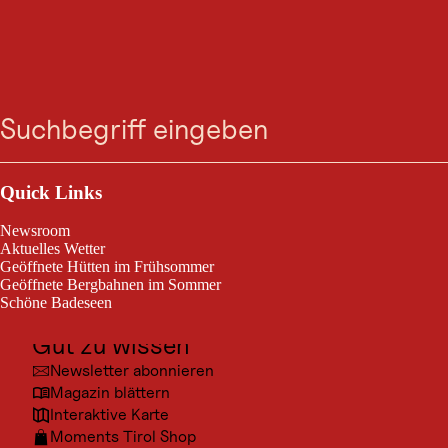
BERGTOUR
Stanzach - Jägersteig
Suche
Menü
nach Namlos
Outdoor & Sport
Stanzach / Lechtaler Alpen
schwierig
10,2 km
Schwierigkeitsgrad:
Streckenlänge:
Ausflugsziele
Quick Links
Kultur
Newsroom
Der Jägersteig führt entlang des Namlosertals bis nach Namlos. Sehr
Orte
Aktuelles Wetter
schöne, sonnige Wanderung mit Abwechslung. Nur für Geübte!!!
Geöffnete Hütten im Frühsommer
Urlaubsarten
Geöffnete Bergbahnen im Sommer
Schöne Badeseen
Unterkünfte
Gut zu wissen
Newsletter abonnieren
Magazin blättern
© Lec
Interaktive Karte
Moments Tirol Shop