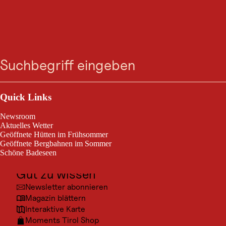
BERGTOUR
Steeger Kneipprunde
Suche
Menü
gesperrt
Steeg im Lechtal / Allgäuer Alpen
Outdoor & Sport
leicht
6,2 km
1:39 h
Schwierigkeitsgrad:
Streckenlänge:
Dauer:
Ausflugsziele
Quick Links
Kultur
Die Steeger Kneipprunde ist eine kleine Wanderung oder auch ein
Newsroom
angenehmer Spaziergang entlang des Lechs bei Steeg.
Orte
Aktuelles Wetter
Geöffnete Hütten im Frühsommer
Urlaubsarten
Geöffnete Bergbahnen im Sommer
Schöne Badeseen
Unterkünfte
Gut zu wissen
Newsletter abonnieren
© Lec
Magazin blättern
Interaktive Karte
Moments Tirol Shop