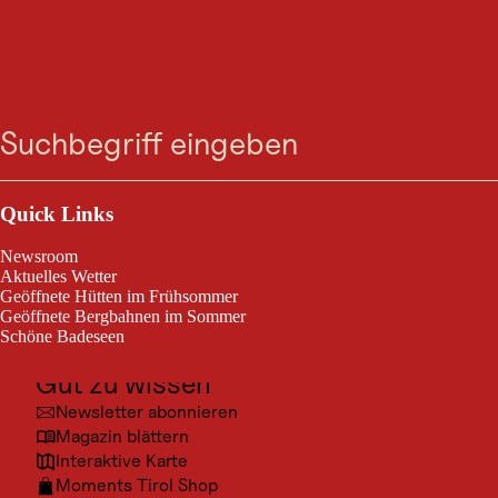
HÜTTEN- & ALMWANDERUNG
Zum
Zur
Zur
Zum
Wanderung zur
Suche
Menü
Suche
Navigation
Hauptinhalt
Footer
springen
springen
springen
springen
Lechaschauer Alm
Outdoor & Sport
Wängle / Allgäuer Alpen
mittelschwierig
6,8 km
4:00 h
Schwierigkeitsgrad:
Streckenlänge:
Dauer:
Ausflugsziele
Quick Links
Kultur
Newsroom
Wanderung von Holz zur Lechaschauer Alm
Orte
Aktuelles Wetter
Geöffnete Hütten im Frühsommer
Urlaubsarten
Geöffnete Bergbahnen im Sommer
Schöne Badeseen
Unterkünfte
Gut zu wissen
Newsletter abonnieren
© Lec
Magazin blättern
Interaktive Karte
Moments Tirol Shop