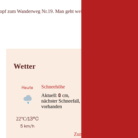
kopf zum Wanderweg Nr.19. Man geht weiter Richtung Bergresort Joche
Wetter
Schneehöhe
Heute
Aktuell:
cm,
0
nächster Schneefall, am keine Daten
vorhanden
13°C
22°C
/
5 km/h
Zum Wetterbericht