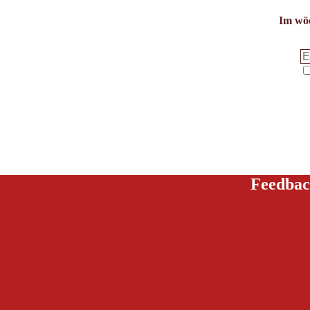
Im wöc
Feedbac