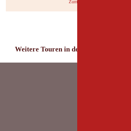
Zum Schneebericht
© Geosph
Weitere Touren in der Umgebung