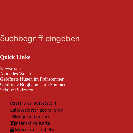
WINTERWANDERUNG
Weihnachtsweg Runde
Suche
Menü
Fendels
Outdoor & Sport
Fendels / Ötztaler Alpen
leicht
2,0 km
1:30 h
Schwierigkeitsgrad:
Streckenlänge:
Dauer:
Ausflugsziele
Quick Links
Kultur
Newsroom
Auf diesem besonderen Weihnachtsweg erwartet euch Spannendes
Orte
Aktuelles Wetter
zum Lesen, darunter berührende Gedichte und Geschichten, die das
Geöffnete Hütten im Frühsommer
Herz erwärmen.
Urlaubsarten
Geöffnete Bergbahnen im Sommer
Schöne Badeseen
Unterkünfte
Gut zu wissen
Newsletter abonnieren
Magazin blättern
Interaktive Karte
Moments Tirol Shop