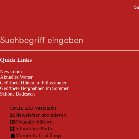
Su
M
WINTERWANDERUNG
Zum
Zur
Zur
Zum
Zur Kompatschkapelle
Suche
Menü
Suche
Navigation
Hauptinhalt
Footer
springen
springen
springen
springen
Nauders / Ötztaler Alpen
5,0 km
Streckenlänge:
Outdoor & Sport
Ausflugsziele
Quick Links
Winterwanderweg zur Kompatschkapelle
Kultur
Newsroom
Orte
Aktuelles Wetter
Geöffnete Hütten im Frühsommer
Urlaubsarten
Geöffnete Bergbahnen im Sommer
Schöne Badeseen
Unterkünfte
Gut zu wissen
Newsletter abonnieren
Magazin blättern
Interaktive Karte
Moments Tirol Shop