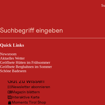
Su
M
UNTERKUNFT
Zum
Zur
Zur
Zum
Hotel Alpinjuwel
Suche
Menü
Suche
Navigation
Hauptinhalt
Footer
springen
springen
springen
springen
Gerlos 67, 6281 Gerlos
Outdoor & Sport
Ausflugsziele
Quick Links
Kultur
Newsroom
Orte
Aktuelles Wetter
Geöffnete Hütten im Frühsommer
Urlaubsarten
Geöffnete Bergbahnen im Sommer
Schöne Badeseen
Unterkünfte
Gut zu wissen
Newsletter abonnieren
Magazin blättern
Interaktive Karte
Moments Tirol Shop