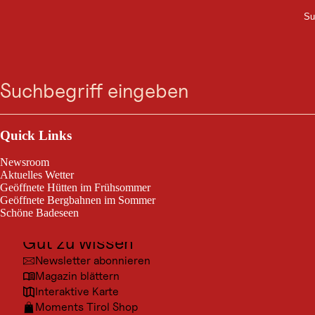
Su
M
UNTERKUNFT
Zum
Zur
Zur
Zum
Hotel Waidachhof -
Suche
Menü
Suche
Navigation
Hauptinhalt
Footer
springen
springen
springen
springen
Familie Kaserer
Outdoor & Sport
Waidach 22, 6345 Kössen
Ausflugsziele
Quick Links
Kultur
Newsroom
Orte
Aktuelles Wetter
Geöffnete Hütten im Frühsommer
Urlaubsarten
Geöffnete Bergbahnen im Sommer
Schöne Badeseen
Unterkünfte
Gut zu wissen
Newsletter abonnieren
Magazin blättern
Interaktive Karte
Moments Tirol Shop