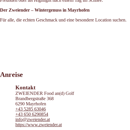
Freunden oder als Highlight nach einem Tag im Schnee.
Der Zweiender – Wintergenuss in Mayrhofen
Für alle, die echten Geschmack und eine besondere Location suchen.
Leaflet
|
©
2026
tiris
Anreise
OpenStreetMap contributors 2026
Powered by
Contwise Maps
Kontakt
ZWEIENDER Food an(d) Golf
Brandbergstraße 368
6290 Mayrhofen
+43 5285 63046
+43 650 6290854
info@zweiender.at
https://www.zweiender.at