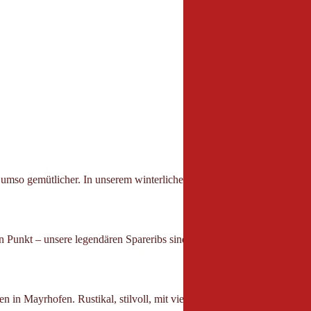
mso gemütlicher. In unserem winterlichen Restaurant trifft alpiner Cha
en Punkt – unsere legendären Spareribs sind kein Geheimtipp mehr, sond
en in Mayrhofen. Rustikal, stilvoll, mit viel Liebe zum Detail. Ideal f