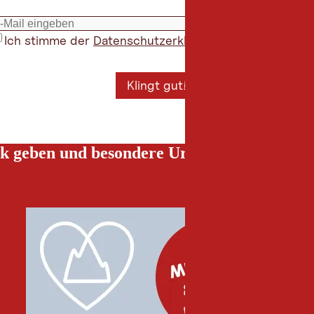
Ich stimme der
Datenschutzerklärung
zu
*
Klingt gut!
k geben und besondere Urlaubserlebnisse g