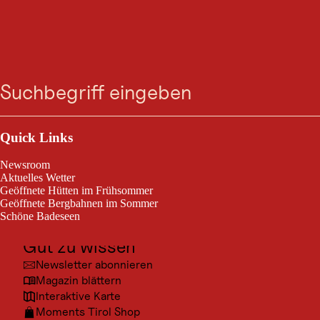
GASTRONOMIE
Aarwirt 1.550m -
Suche
Menü
Hochfügen
Outdoor & Sport
Fügenberg
Ausflugsziele
Quick Links
Kultur
Komm in unsere gemütliche Stube oder auf die Terrasse und lass dich
Newsroom
mit heimischen Köstlichkeiten, unserem selbstgebackenen Brot,
Orte
Aktuelles Wetter
hausgemachter Marmelade,… uvm verwöhnen. (Bitte um vorherige
Geöffnete Hütten im Frühsommer
Reservierung)
Urlaubsarten
Geöffnete Bergbahnen im Sommer
Schöne Badeseen
Unterkünfte
Gut zu wissen
Newsletter abonnieren
Magazin blättern
Interaktive Karte
Moments Tirol Shop