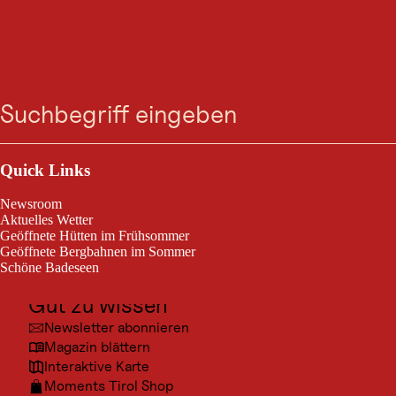
GASTRONOMIE
Zum
Zur
Zur
Zum
Alpengasthaus
Suche
Menü
Suche
Navigation
Hauptinhalt
Footer
springen
springen
springen
springen
Breitlahner 1.257m -
Zemmgrund
Outdoor & Sport
Ausflugsziele
Quick Links
Heute geöffnet
Kultur
Ginzling
Newsroom
Orte
Aktuelles Wetter
Geöffnete Hütten im Frühsommer
Urlaubsarten
Geöffnete Bergbahnen im Sommer
Unser gemütliches Haus (1257m) im Zemmgrund gelegen ist
Schöne Badeseen
Ausgangspunkt für zahlreiche Hüttenwanderungen und großartige
Unterkünfte
Bergtouren, sowie Busfahrten.
Gut zu wissen
Newsletter abonnieren
Magazin blättern
Interaktive Karte
Moments Tirol Shop