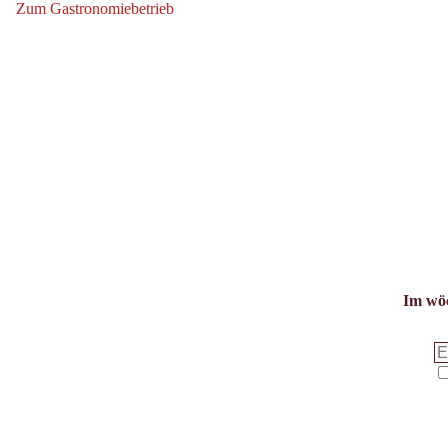
Zum Gastronomiebetrieb
Zum Gastronomiebetrieb: Ullrs Wine&Dine
Im wöc