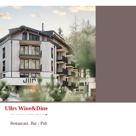
Ullrs Wine&Dine
Heute geöffnet
Öffnungszeiten:
St. Anton am Arlberg
Ort:
Restaurant, Bar / Pub
: