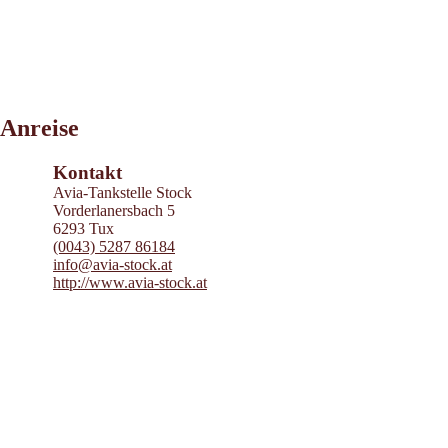
Leaflet
|
©
2026
tiris
Anreise
OpenStreetMap contributors 2026
Powered by
Contwise Maps
Kontakt
Avia-Tankstelle Stock
Vorderlanersbach 5
6293 Tux
(0043) 5287 86184
info@avia-stock.at
http://www.avia-stock.at