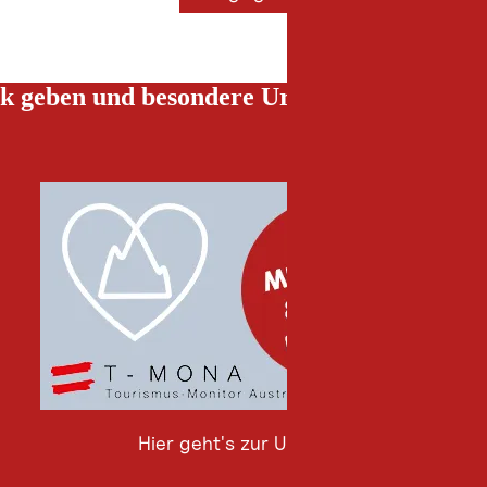
k geben und besondere Urlaubserlebnisse g
Hier geht's zur Umfrage
Hier
geht's