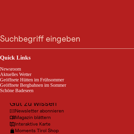
GASTRONOMIE
Zum
Zur
Zur
Zum
Die Lienzer Tenne
Suche
Menü
Suche
Navigation
Hauptinhalt
Footer
springen
springen
springen
springen
Heute geöffnet
Gaimberg
Outdoor & Sport
Ausflugsziele
Quick Links
Die Lienzer Tenne
Kultur
Newsroom
Orte
Aktuelles Wetter
Geöffnete Hütten im Frühsommer
Urlaubsarten
Geöffnete Bergbahnen im Sommer
Schöne Badeseen
Unterkünfte
Gut zu wissen
Newsletter abonnieren
Magazin blättern
Interaktive Karte
Moments Tirol Shop