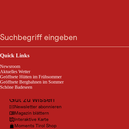
GASTRONOMIE
Lamark Stube - Hotel
Suche
Menü
Lamark
Outdoor & Sport
Heute geöffnet
Fügenberg
Ausflugsziele
Quick Links
Kultur
Newsroom
Klassische Küche auf gehobenen Niveau unter der Leitung von
Orte
Aktuelles Wetter
Küchenchef Alexander FankhauserUm Vorreservierung wird gebeten
Geöffnete Hütten im Frühsommer
Urlaubsarten
+43/(0)5280-225 oder info@lamark.at
Geöffnete Bergbahnen im Sommer
Schöne Badeseen
Unterkünfte
Gut zu wissen
Newsletter abonnieren
Magazin blättern
Interaktive Karte
Moments Tirol Shop