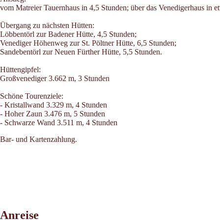
vom Matreier Tauernhaus in 4,5 Stunden; über das Venedigerhaus in et
Übergang zu nächsten Hütten:
Löbbentörl zur Badener Hütte, 4,5 Stunden;
Venediger Höhenweg zur St. Pöltner Hütte, 6,5 Stunden;
Sandebentörl zur Neuen Fürther Hütte, 5,5 Stunden.
Hüttengipfel:
Großvenediger 3.662 m, 3 Stunden
Schöne Tourenziele:
- Kristallwand 3.329 m, 4 Stunden
- Hoher Zaun 3.476 m, 5 Stunden
- Schwarze Wand 3.511 m, 4 Stunden
Bar- und Kartenzahlung.
Leaflet
|
©
2026
tiris
Anreise
OpenStreetMap contributors 2026