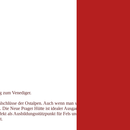
eg zum Venediger.
alschlüsse der Ostalpen. Auch wenn man sich den Anstieg ohne Aufstieg
. Die Neue Prager Hütte ist idealer Ausgangspunkt für eine Besteigung 
t als Ausbildungsstützpunkt für Fels und Eis. Die Hüttenwirte verwöh
t.