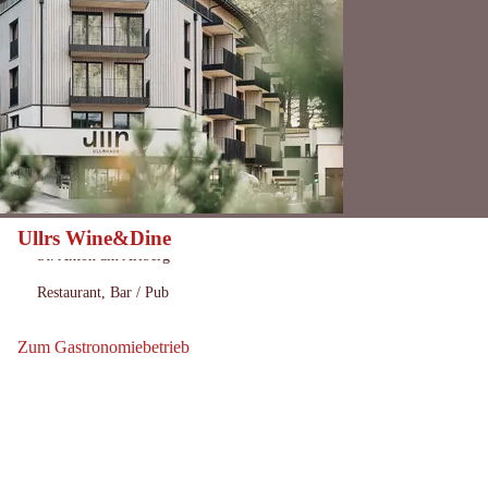
Ullrs Wine&Dine
Heute geöffnet
Öffnungszeiten:
St. Anton am Arlberg
Ort:
Restaurant, Bar / Pub
:
Zum Gastronomiebetrieb
Zum Gastronomiebetrieb: Ullrs Wine&Dine