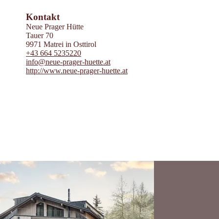
Powered by
Contwise Maps
Kontakt
Neue Prager Hütte
Tauer 70
9971 Matrei in Osttirol
+43 664 5235220
info@neue-prager-huette.at
http://www.neue-prager-huette.at