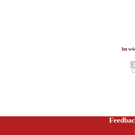
Im wöc
Feedbac