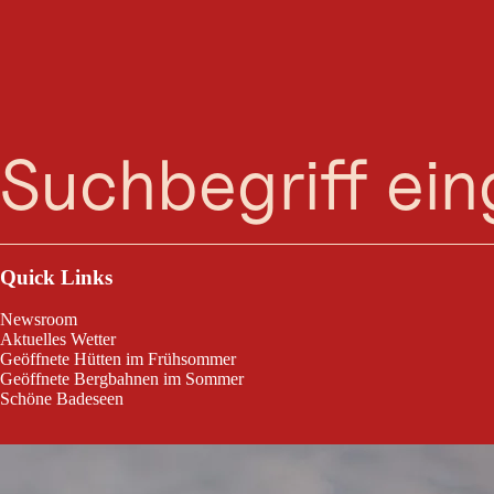
Suche
Menü
Reservierungen bitte online über folgenden link durchführen:https:/
vorher reservieren – ohne Reservierung keine Übernachtung! Übernac
Übernachtung mit Hund bitte ein Mail an info@neue-prager-huette.a
Quick Links
Newsroom
Aktuelles Wetter
Geöffnete Hütten im Frühsommer
Geöffnete Bergbahnen im Sommer
Schöne Badeseen