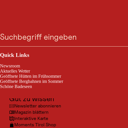
GASTRONOMIE
Zum
Zur
Zur
Zum
Olpererhütte 2.389m -
Suche
Menü
Suche
Navigation
Hauptinhalt
Footer
springen
springen
springen
springen
Schlegeis
Outdoor & Sport
Heute geöffnet
Ginzling
Ausflugsziele
Quick Links
Kultur
Newsroom
Willkommen auf der Olpererhütte
Orte
Aktuelles Wetter
Geöffnete Hütten im Frühsommer
Urlaubsarten
Geöffnete Bergbahnen im Sommer
Schöne Badeseen
Unterkünfte
Gut zu wissen
Newsletter abonnieren
Magazin blättern
Interaktive Karte
Moments Tirol Shop