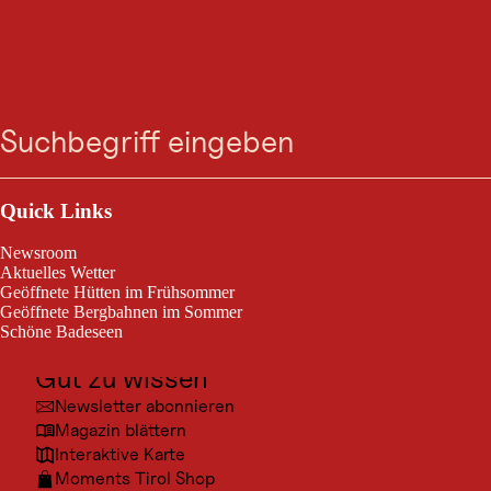
GASTRONOMIE
Walderalm
Suche
Menü
Gnadenwald
Outdoor & Sport
Eingebettet in das Karwendelgebirge, auf 1501m Seehöhe gelegen,
Ausflugsziele
Quick Links
lädt die Walderalm zu einem gemütlichen Aufenthalt auf der schönen
Sonnenterrasse ein.
Kultur
Newsroom
Orte
Aktuelles Wetter
Geöffnete Hütten im Frühsommer
Urlaubsarten
Geöffnete Bergbahnen im Sommer
Schöne Badeseen
Unterkünfte
Gut zu wissen
Newsletter abonnieren
Magazin blättern
Interaktive Karte
Moments Tirol Shop