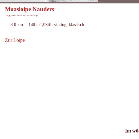
Moasloipe Nauders
gesperrt
Öffnungszeiten:
mittelschwierig
Schwierigkeit:
8,0 km
140 m
Stil: skating, klassisch
Länge:
Höhenmeter
:
bergauf:
Zur Loipe
Zur Loipe: Moasloipe Nauders
Im wöc