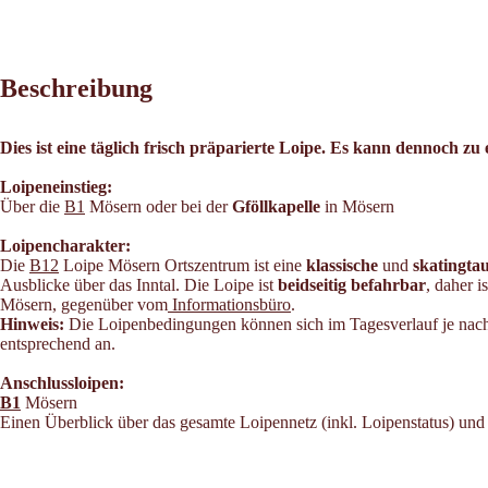
Beschreibung
Dies ist eine täglich frisch präparierte Loipe. Es kann dennoch zu
Loipeneinstieg:
Über die
B1
Mösern oder bei der
Gföllkapelle
in Mösern
Loipencharakter:
Die
B12
Loipe Mösern Ortszentrum ist eine
klassische
und
skatingta
Ausblicke über das Inntal. Die Loipe ist
beidseitig befahrbar
, daher 
Mösern, gegenüber vom
Informationsbüro
.
Hinweis:
Die Loipenbedingungen können sich im Tagesverlauf je nach W
entsprechend an.
Anschlussloipen:
B1
Mösern
Einen Überblick über das gesamte Loipennetz (inkl. Loipenstatus) und 