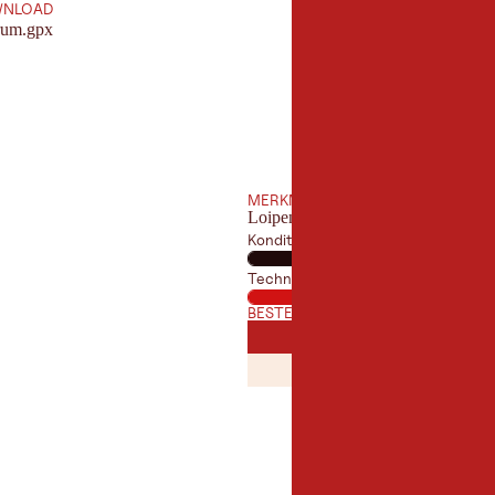
NLOAD
rum.gpx
MERKMALE
Loipengütesiegel
Kondition
Technik
BESTE JAHRESZEIT
JANUAR
FEBRUA
JAN
FEB
JULI
AUGUST
JUL
AUG