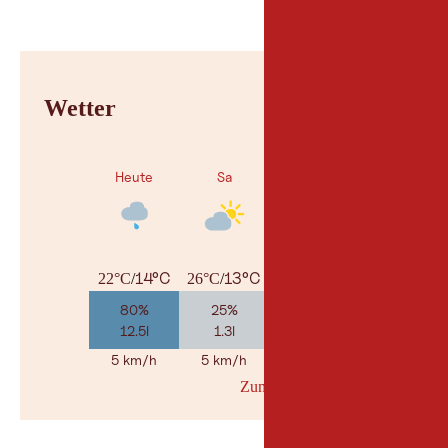
Wetter
Heute
Sa
So
14°C
13°C
13°C
22°C
/
26°C
/
29°C
/
80%
25%
55%
12.5l
1.3l
4.8l
5 km/h
5 km/h
5 km/h
Zum Wetterbericht
© Geosp