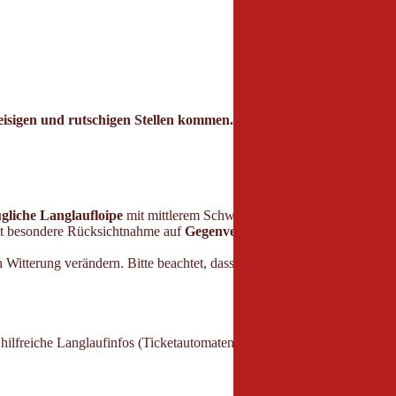
 eisigen und rutschigen Stellen kommen.
ugliche Langlaufloipe
mit mittlerem Schwierigkeitsgrad. Sie verläuft 
ist besondere Rücksichtnahme auf
Gegenverkehr
geboten
.
Einstiegsmög
itterung verändern. Bitte beachtet, dass es zu eisigen Abschnitten od
hilfreiche Langlaufinfos (Ticketautomaten, Wachs- und Servicestellen, 