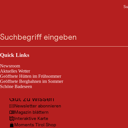
Bergkastel -
Su
M
Zum
Zur
Zur
Zum
Suche
Menü
Bergstation
Suche
Navigation
Hauptinhalt
Footer
springen
springen
springen
springen
Nauders / Ötztaler Alpen
9,0 km
Streckenlänge:
Outdoor & Sport
Ausflugsziele
Quick Links
Nauders - Richtung Fuhrmannsloch - Wanderweg Nr. 26 - Talstation
Bergkastel - Forstweg - Wanderweg Nr. 28 - Kreuzung Wanderweg
Kultur
Newsroom
Nr. 33 - Bergkastelbergstation
Orte
Aktuelles Wetter
Geöffnete Hütten im Frühsommer
Urlaubsarten
Geöffnete Bergbahnen im Sommer
Schöne Badeseen
Unterkünfte
Gut zu wissen
Newsletter abonnieren
Magazin blättern
Interaktive Karte
Moments Tirol Shop