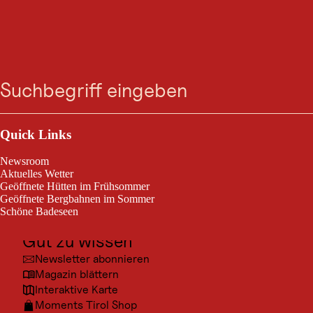
WINTERWANDERUNG
Moaalmweg Kals
Suche
Menü
gesperrt
Kals am Großglockner / Glocknergruppe
Outdoor & Sport
mittelschwierig
5,3 km
2:00 h
Schwierigkeitsgrad:
Streckenlänge:
Dauer:
Ausflugsziele
Quick Links
Kultur
Moaalmweg Kals
Newsroom
Orte
Aktuelles Wetter
Geöffnete Hütten im Frühsommer
Urlaubsarten
Geöffnete Bergbahnen im Sommer
Schöne Badeseen
Unterkünfte
Gut zu wissen
© Eva
Newsletter abonnieren
Magazin blättern
Interaktive Karte
Moments Tirol Shop