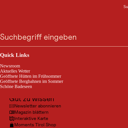
Su
M
UNTERKUNFT
Zum
Zur
Zur
Zum
NIDUM Casual Luxury
Suche
Menü
Suche
Navigation
Hauptinhalt
Footer
springen
springen
springen
springen
Hotel
Outdoor & Sport
Am Wiesenhang 1, 6100 Mösern bei Seefeld
Ausflugsziele
Quick Links
Kultur
Newsroom
Orte
Aktuelles Wetter
Geöffnete Hütten im Frühsommer
Urlaubsarten
Geöffnete Bergbahnen im Sommer
Schöne Badeseen
Unterkünfte
Gut zu wissen
Newsletter abonnieren
Magazin blättern
Interaktive Karte
Moments Tirol Shop