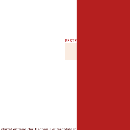
BESTE JAHRESZEIT
JANUAR
FEBRUA
JAN
FEB
JULI
AUGUST
JUL
AUG
tartet entlang des flachen Leutaschtals in Richtung Deutschland, führt