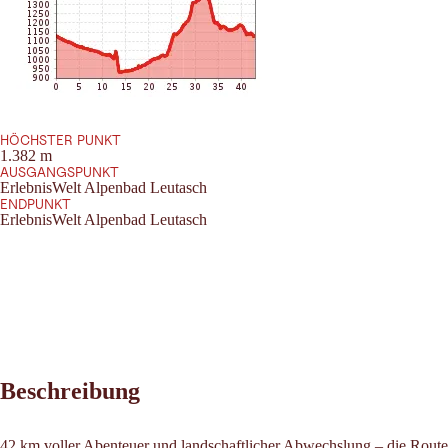
HÖCHSTER PUNKT
1.382 m
AUSGANGSPUNKT
ErlebnisWelt Alpenbad Leutasch
ENDPUNKT
ErlebnisWelt Alpenbad Leutasch
Beschreibung
42 km voller Abenteuer und landschaftlicher Abwechslung – die Route s