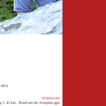
1:00 h
820
auer:
Höhe
Berg
DOWNLOAD
 1: 42 km - Rund um die Arnspitze.gpx