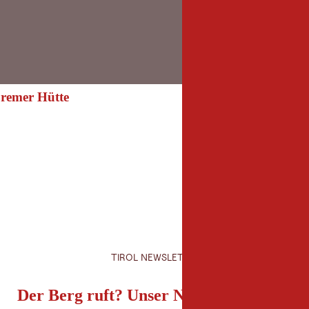
Bremer Hütte
 Bremer Hütte
TIROL NEWSLETTER
Der Berg ruft? Unser Newsletter auch!