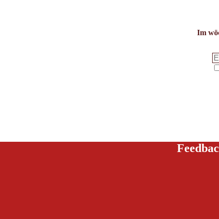
Im wöc
Feedbac