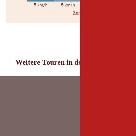
5 km/h
5 km/h
5 km/h
Zum Wetterbericht
© Geosp
Weitere Touren in der Umgebung