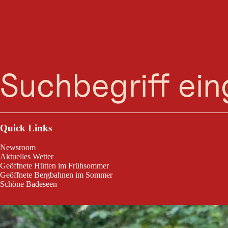
IML Einhornma
Suche
Menü
IML Einhornmarsch Tag 1: 42 km - Rund um die Arnspitze
Quick Links
Newsroom
Aktuelles Wetter
Geöffnete Hütten im Frühsommer
Geöffnete Bergbahnen im Sommer
Schöne Badeseen