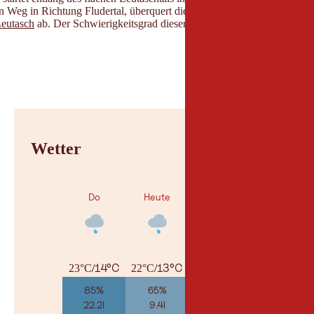
n Weg in Richtung Fludertal, überquert dieses und wandert über eine
Leutasch
ab. Der Schwierigkeitsgrad dieser Route ist mittel und somit d
Wetter
Do
Heute
Sa
14°C
13°C
11°C
23°C
/
22°C
/
25°C
/
85%
65%
25%
22.2l
9.4l
1.1l