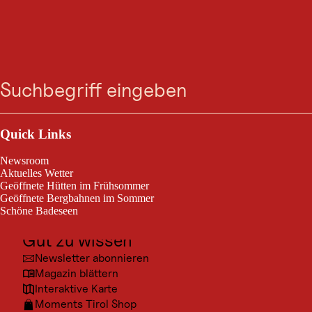
Platz - Lochwiese |
Zum
Zur
Zur
Zum
Suche
Menü
Kaunertal
Suche
Navigation
Hauptinhalt
Footer
springen
springen
springen
springen
Kaunertal / Ötztaler Alpen
9,0 km
Streckenlänge:
Outdoor & Sport
Ausflugsziele
Quick Links
Platz - Lochwiese | Kaunertal
Kultur
Newsroom
Orte
Aktuelles Wetter
Geöffnete Hütten im Frühsommer
Urlaubsarten
Geöffnete Bergbahnen im Sommer
Schöne Badeseen
Unterkünfte
Gut zu wissen
© Dani
Newsletter abonnieren
Magazin blättern
Interaktive Karte
Moments Tirol Shop