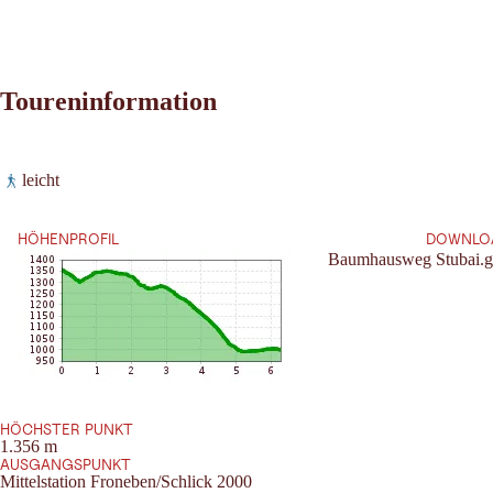
Toureninformation
Leaflet
|
©
2026
tiris
leicht
OpenStreetMap contributors 2026
Anforderung:
Powered by
Contwise Maps
HÖHENPROFIL
DOWNLO
Baumhausweg Stubai.
HÖCHSTER PUNKT
1.356 m
AUSGANGSPUNKT
Mittelstation Froneben/Schlick 2000