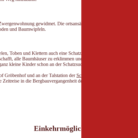
wergenwohnung gewidmet. Die ortsansässige Erlebniswerkstatt naturid
boden und Baumwipfeln.
len, Toben und Klettern auch eine Schatzsuche. Am Eingang des Baumh
schafft, alle Baumhäuser zu erklimmen und die Symbole mit der Zwic
anz kleine Kinder schon an der Schatzsuche teilnehmen.
of Gröbenhof und an der Talstation der
Schlick 2000
kann der ausgefül
e Zeitreise in die Bergbauvergangenheit des Stubaitales!
Einkehrmöglichkeiten