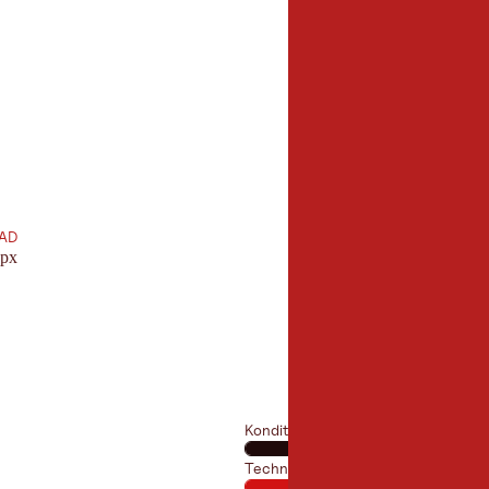
6,0 km
Länge:
AD
gpx
Kondition
Technik