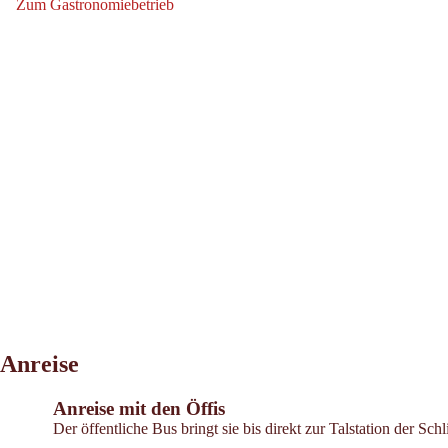
Zum Gastronomiebetrieb
Zum Gastronomiebetrieb: Vergör 1.296m
Anreise
Anreise mit den Öffis
Der öffentliche Bus bringt sie bis direkt zur Talstation der Sch