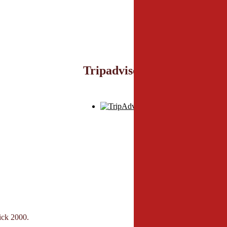
Tripadvisor
Parken
lick 2000.
An der Talstation der