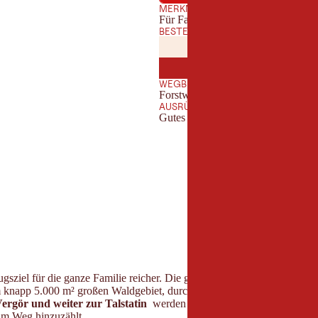
MERKMALE
Für Familien geeignet
BESTE JAHRESZEIT
JANUAR
FEBRUA
JAN
FEB
JULI
AUGUST
JUL
AUG
WEGBESCHAFFENHEIT
Forstweg, Steig, Wanderweg
AUSRÜSTUNG
Gutes Schuhwerk
flugsziel für die ganze Familie reicher. Die großen und kleinen Besuche
knapp 5.000 m² großen Waldgebiet, durch welches der Baumhausweg au
Vergör und weiter zur Talstatin
werden knapp 50 Höhenmeter bergauf
am Weg hinzuzählt.