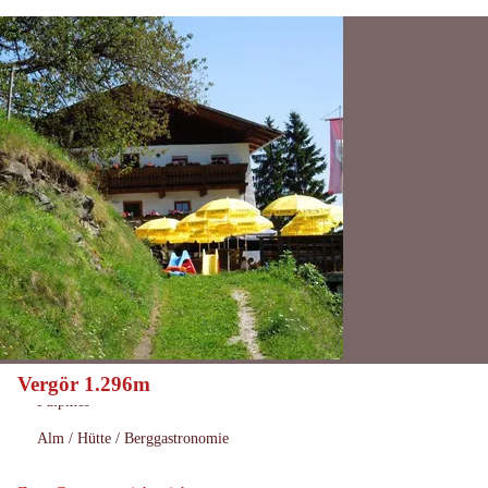
Vergör 1.296m
Heute geöffnet
Öffnungszeiten:
Fulpmes
Ort:
Alm / Hütte / Berggastronomie
: