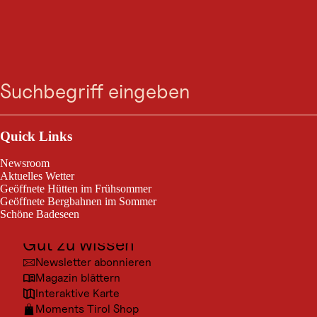
BERGTOUR
Berwang - Talweg nach
Suche
Menü
Kleinstockach &
Bichlbächle
Outdoor & Sport
Ausflugsziele
Quick Links
Lermoos / Lechtaler Alpen
Kultur
leicht
4,6 km
1:30 h
Schwierigkeitsgrad:
Streckenlänge:
Dauer:
Newsroom
Orte
Aktuelles Wetter
Geöffnete Hütten im Frühsommer
Urlaubsarten
Wanderung in die Weiler Kleinstockach und Bichlbächle
Geöffnete Bergbahnen im Sommer
Schöne Badeseen
Unterkünfte
Gut zu wissen
Newsletter abonnieren
Magazin blättern
Interaktive Karte
Moments Tirol Shop