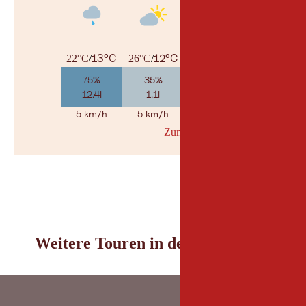
13°C
12°C
13°C
22°C
/
26°C
/
27°C
/
75%
35%
55%
12.4l
1.1l
5.1l
5 km/h
5 km/h
5 km/h
Zum Wetterbericht
© Geosp
Weitere Touren in der Umgebung