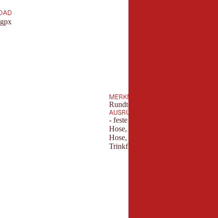
OAD
.gpx
MERKMALE
Rundtour
AUSRÜSTUNG
- feste Trekking- oder Bergschuhe
Hose, Funktionsshirt und Kopfbed
Hose, Regenschutz, Mütze & Handsc
Trinkflasche, Proviant und Sonnens