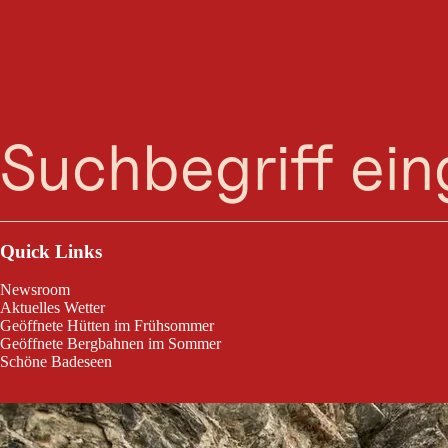
Suche
Menü
Im Zeichen der schönsten Alpenblume! - Der Edelweißsteig führt geüb
bring me Edleweiss" - wir errichteten nicht die Leiter zum Fensterln 
Quick Links
Newsroom
Aktuelles Wetter
Geöffnete Hütten im Frühsommer
Geöffnete Bergbahnen im Sommer
Schöne Badeseen