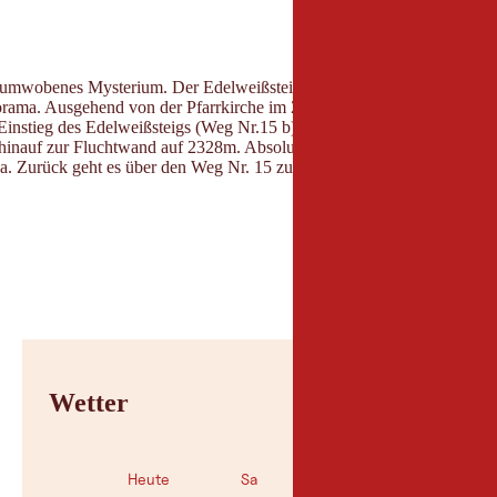
agenumwobenes Mysterium. Der Edelweißsteig – im Zeichen der königlic
ama. Ausgehend von der Pfarrkirche im Zentrum von Nauders führt der
Einstieg des Edelweißsteigs (Weg Nr.15 b) auf ca.2200m. Der schwarz ma
 hinauf zur Fluchtwand auf 2328m. Absolute Trittsicherheit und Schwind
 15a. Zurück geht es über den Weg Nr. 15 zur Labaunalm und vorbei am 
Wetter
Heute
Sa
So