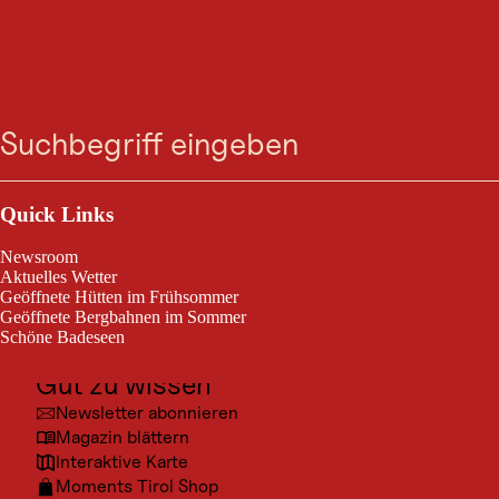
BERGTOUR
Zum
Zur
Zur
Zum
Goaßpleisenkopf über
Suche
Menü
Suche
Navigation
Hauptinhalt
Footer
springen
springen
springen
springen
Gamor
Outdoor & Sport
Nauders / Ötztaler Alpen
schwierig
7,7 km
8:30 h
Schwierigkeitsgrad:
Streckenlänge:
Dauer:
Ausflugsziele
Quick Links
Kultur
Newsroom
Goaßpleisenkopf über Gamor
Orte
Aktuelles Wetter
Geöffnete Hütten im Frühsommer
Urlaubsarten
Geöffnete Bergbahnen im Sommer
Schöne Badeseen
Unterkünfte
Gut zu wissen
Newsletter abonnieren
Magazin blättern
Interaktive Karte
Moments Tirol Shop