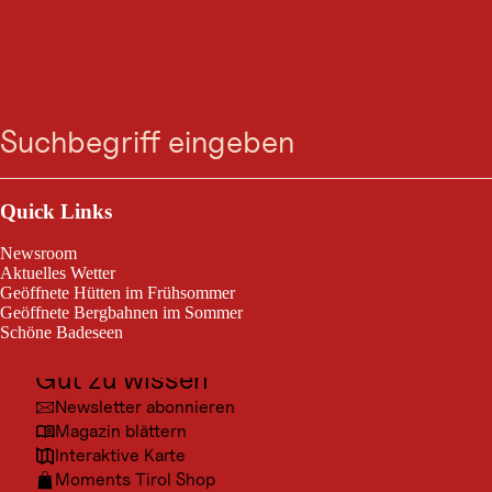
BERGTOUR
Über den kleinen
Suche
Menü
Mutzkopf retour nach
Nauders
Outdoor & Sport
Ausflugsziele
Quick Links
gesperrt
Kultur
Nauders / Sesvennagruppe
Newsroom
leicht
6,4 km
2:30 h
Orte
Schwierigkeitsgrad:
Streckenlänge:
Dauer:
Aktuelles Wetter
Geöffnete Hütten im Frühsommer
Urlaubsarten
Geöffnete Bergbahnen im Sommer
Schöne Badeseen
Vom kleinen Mutzkopf durch die Nauderer Wälder retour nach
Unterkünfte
Nauders.
Gut zu wissen
Newsletter abonnieren
Magazin blättern
Interaktive Karte
Moments Tirol Shop