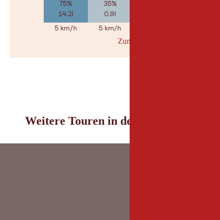
75%
35%
40%
14.2l
0.9l
2.6l
5 km/h
5 km/h
5 km/h
Zum Wetterbericht
© Geosp
Weitere Touren in der Umgebung