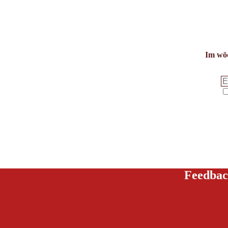
Im wöc
Feedbac