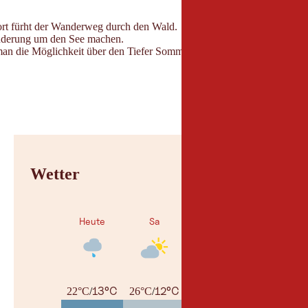
ort fürht der Wanderweg durch den Wald.
derung um den See machen.
man die Möglichkeit über den Tiefer Sommerweg ins Dorf zu laufen oder
Wetter
Heute
Sa
So
13°C
12°C
13°C
22°C
/
26°C
/
27°C
/