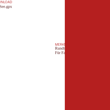
WNLOAD
See.gpx
MERKMALE
Rundtour
Für Familien geeignet