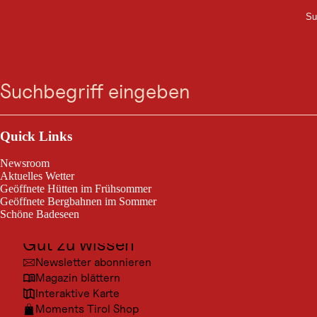
Su
M
UNTERKUNFT
Zum
Zur
Zur
Zum
Hotel Der Wiesenhof
Suche
Menü
Suche
Navigation
Hauptinhalt
Footer
springen
springen
springen
springen
Naturparkstrasse 20, 6213 Pertisau am Achensee
Outdoor & Sport
Ausflugsziele
Quick Links
Kultur
Newsroom
Orte
Aktuelles Wetter
Geöffnete Hütten im Frühsommer
Urlaubsarten
Geöffnete Bergbahnen im Sommer
Schöne Badeseen
Unterkünfte
Gut zu wissen
Newsletter abonnieren
Magazin blättern
Interaktive Karte
Moments Tirol Shop