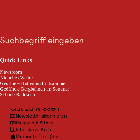
BERGTOUR
K.15 Pezinerspitze
Suche
Menü
Kappl / Verwall
mittelschwierig
19,9 km
8:45 h
Schwierigkeitsgrad:
Streckenlänge:
Dauer:
Outdoor & Sport
Ausflugsziele
Quick Links
Mittelschwere Wanderung zur Pezinerspitze und retour
Kultur
Newsroom
Orte
Aktuelles Wetter
Geöffnete Hütten im Frühsommer
Urlaubsarten
Geöffnete Bergbahnen im Sommer
Schöne Badeseen
Unterkünfte
Gut zu wissen
© Tou
Newsletter abonnieren
Magazin blättern
Interaktive Karte
Moments Tirol Shop