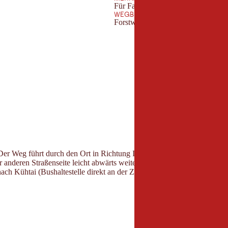
Für Familien geeignet
WEGBESCHAFFENHEIT
Forstweg
er Weg führt durch den Ort in Richtung Innsbruck. Ein präparierter W
er anderen Straßenseite leicht abwärts weiter zur Zirmbachalm. Geke
ach Kühtai (Bushaltestelle direkt an der Zirmbachalm).