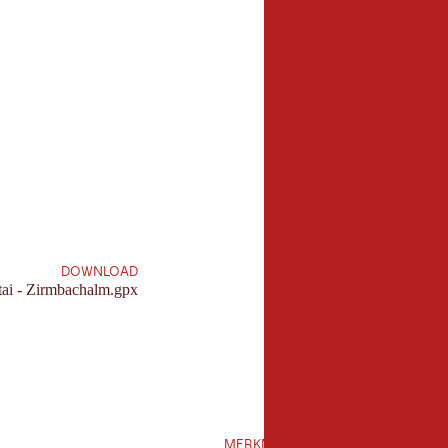
7,5 km
Länge:
DOWNLOAD
ai - Zirmbachalm.gpx
MERKMALE