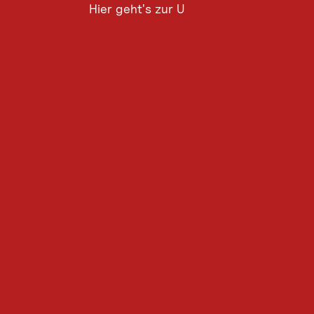
Hier geht's zur Umfrage
Hier
geht's
zur
Umfrage