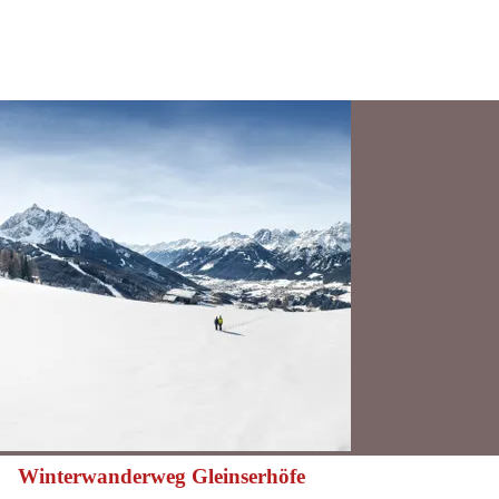
Winterwanderweg Gleinserhöfe
mittelschwierig
Schwierigkeit: