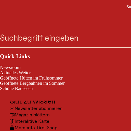
Su
M
UNTERKUNFT
Zum
Zur
Zur
Zum
Haus Monika
Suche
Menü
Suche
Navigation
Hauptinhalt
Footer
springen
springen
springen
springen
Hauptstraße 63, 6433 Oetz
Outdoor & Sport
Ausflugsziele
Quick Links
Kultur
Newsroom
Orte
Aktuelles Wetter
Geöffnete Hütten im Frühsommer
Urlaubsarten
Geöffnete Bergbahnen im Sommer
Schöne Badeseen
Unterkünfte
Gut zu wissen
Newsletter abonnieren
Magazin blättern
Interaktive Karte
Moments Tirol Shop