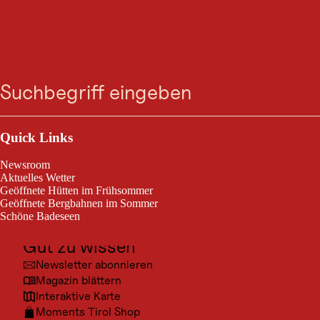
Laufstrecke 02:
Suche
Menü
Panorama Trail –
Ramsau
Outdoor & Sport
Ramsau im Zillertal / Zillertaler Alpen
9,0 km
1:15 h
Streckenlänge:
Dauer:
Ausflugsziele
Quick Links
Kultur
Newsroom
Laufstrecke 02: Panorama Trail – Ramsau
Orte
Aktuelles Wetter
Geöffnete Hütten im Frühsommer
Urlaubsarten
Geöffnete Bergbahnen im Sommer
Schöne Badeseen
Unterkünfte
Gut zu wissen
Newsletter abonnieren
© Arc
Magazin blättern
Interaktive Karte
Moments Tirol Shop