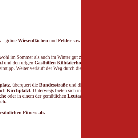
s
– grüne
Wiesenflächen
und
Felder
sowie die idyllische
Leutascher 
wohl im Sommer als auch im Winter gut zu laufen. Zunächst führt die 
zl
und den urigen
Gasthöfen
Kühtaierhof
und
Birkegg
. Schon bald i
eimtipp. Weiter verläuft der Weg durch die kleine Ortschaft
Leutasch
platz
, überquert die
Bundesstraße
und die
Leutascher Ache
, um den
nach
Kirchplatzl
. Unterwegs bieten sich immer wieder Möglichkeiten fü
che
oder in einem der gemütlichen
Leutascher Familienbetriebe
am We
ch.
sönlichen Fitness ab.