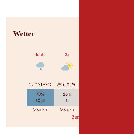
Wetter
Heute
Sa
So
13°C
11°C
12°C
22°C
/
25°C
/
29°C
/
70%
15%
35%
10.3l
1l
3.9l
5 km/h
5 km/h
10 km/h
Zum Wetterbericht
© Geosp