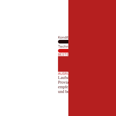
Kondition
Technik
BESTE JAHRESZEIT
JANUAR
FEBRUA
JAN
FEB
JULI
AUGUST
JUL
AUG
AUSRÜSTUNG
Laufschuhe, funktionelle Laufbekl
Proviant sowie eine grundlegende A
empfehlenswert. Zusätzlich sind ei
und bei Bedarf Laufstöcke ratsam.