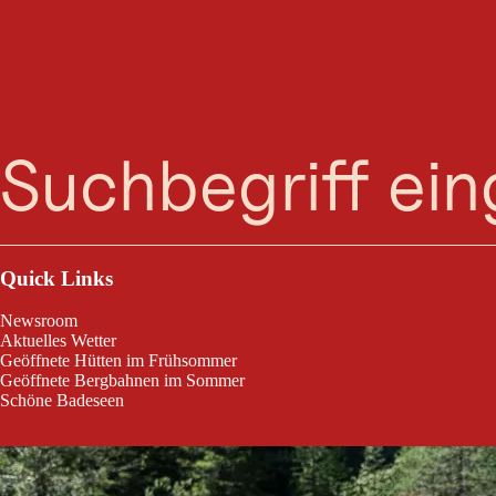
Wiese
Suche
Menü
Leichte Dorflaufrunde ab Leutasch über den Wiesenweg und Achweg, 
Quick Links
Newsroom
Aktuelles Wetter
Geöffnete Hütten im Frühsommer
Geöffnete Bergbahnen im Sommer
Schöne Badeseen