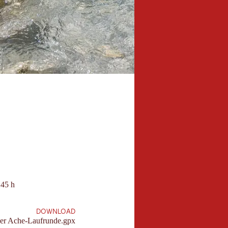
:45 h
73 
auer:
Höh
Ber
DOWNLOAD
er Ache-Laufrunde.gpx