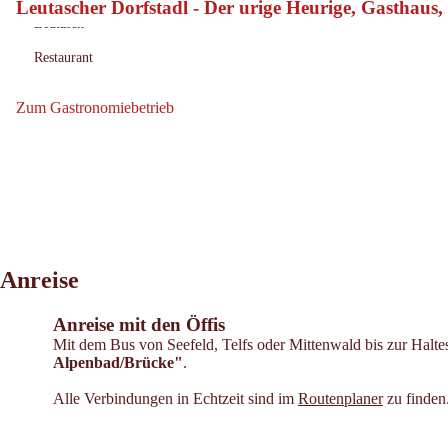
Leutascher Dorfstadl - Der urige Heurige, Gasthaus,
Heute geöffnet
Öffnungszeiten:
Leutasch
Ort:
Restaurant
:
Zum Gastronomiebetrieb
Zum Gastronomiebetrieb: Leutascher Dorfstadl - Der urige Heurige,
Anreise
Anreise mit den Öffis
Mit dem Bus von Seefeld, Telfs oder Mittenwald bis zur Halte
Alpenbad/Brücke"
.
Alle Verbindungen in Echtzeit sind im
Routenplaner
zu finden