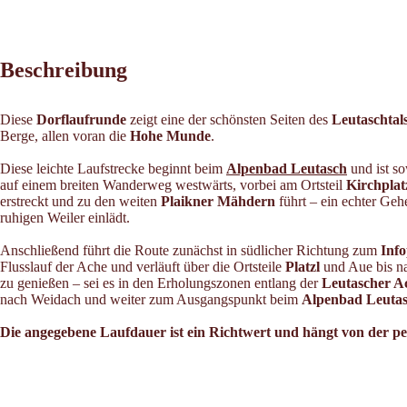
Beschreibung
Diese
Dorflaufrunde
zeigt eine der schönsten Seiten des
Leutaschtal
Berge, allen voran die
Hohe Munde
.
Diese leichte Laufstrecke beginnt beim
Alpenbad Leutasch
und ist so
auf einem breiten Wanderweg westwärts, vorbei am Ortsteil
Kirchplat
erstreckt und zu den weiten
Plaikner Mähdern
führt – ein echter Geh
ruhigen Weiler einlädt.
Anschließend führt die Route zunächst in südlicher Richtung zum
Info
Flusslauf der Ache und verläuft über die Ortsteile
Platzl
und Aue bis 
zu genießen – sei es in den Erholungszonen entlang der
Leutascher A
nach Weidach und weiter zum Ausgangspunkt beim
Alpenbad Leutas
Die angegebene Laufdauer ist ein Richtwert und hängt von der per