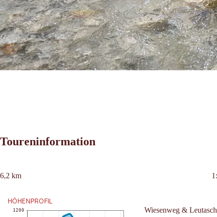
Toureninformation
Leaflet
|
©
2026
tiris
6,2 km
1
OpenStreetMap contributors 2026
Länge:
D
Powered by
Contwise Maps
HÖHENPROFIL
Wiesenweg & Leutasch