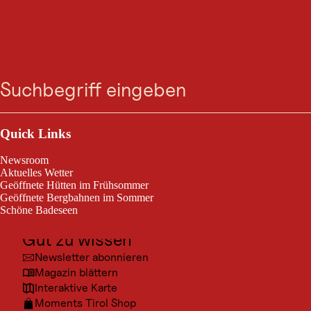
Wiesenweg-Schleife
Zum
Zur
Zur
Zum
Suche
Menü
Aschau
Suche
Navigation
Hauptinhalt
Footer
springen
springen
springen
springen
Aschau im Zillertal / Tuxer Alpen
9,2 km
Streckenlänge:
Outdoor & Sport
Ausflugsziele
Quick Links
Mittellange, größtenteils flache Strecke durch herrliche Wiesen rund
um Aschau Brief
Kultur
Newsroom
Orte
Aktuelles Wetter
Geöffnete Hütten im Frühsommer
Urlaubsarten
Geöffnete Bergbahnen im Sommer
Schöne Badeseen
Unterkünfte
Gut zu wissen
Newsletter abonnieren
Magazin blättern
Interaktive Karte
Moments Tirol Shop