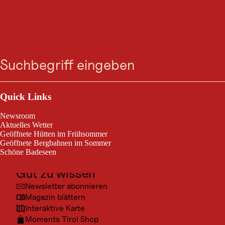
INTERSPORT
Suche
Menü
Gschwantler -
Skiverleih
Outdoor & Sport
Brixen im Thale /
Ausflugsziele
Quick Links
Kultur
Intersport Gschwantler in Brixen bietet Verleih, Verkauf & Service für
Newsroom
Ski, Snowboards & mehr. Shop an der Liftstation, modernes
Orte
Aktuelles Wetter
Equipment und schneller Sofortservice für perfekte Pistenperformance.
Geöffnete Hütten im Frühsommer
Urlaubsarten
Geöffnete Bergbahnen im Sommer
Schöne Badeseen
Unterkünfte
Gut zu wissen
Newsletter abonnieren
Magazin blättern
Interaktive Karte
Moments Tirol Shop