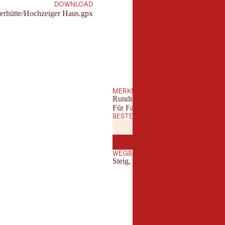
DOWNLOAD
erhütte/Hochzeiger Haus.gpx
MERKMALE
Rundtour
Für Familien geeignet
BESTE JAHRESZEIT
JANUAR
FEBRUA
JAN
FEB
JULI
AUGUST
JUL
AUG
WEGBESCHAFFENHEIT
Steig, Forstweg