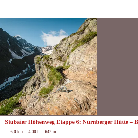
Stubaier Höhenweg Etappe 6: Nürnberger Hütte – 
schwierig
Schwierigkeit:
6,0 km
4:00 h
642 m
Länge:
Dauer:
Höhenmeter