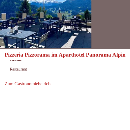
Pizzeria Pizzorama im Aparthotel Panorama Alpin
Heute geöffnet
Öffnungszeiten:
Jerzens
Ort:
Restaurant
:
Zum Gastronomiebetrieb
Zum Gastronomiebetrieb: Pizzeria Pizzorama im Aparthotel Panora