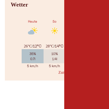
Wetter
Heute
So
Mo
12°C
14°C
16°C
26°C
/
28°C
/
27°C
/
35%
10%
50%
0.7l
1.4l
1.6l
5 km/h
5 km/h
5 km/h
Zum Wetterbericht
© Geosp