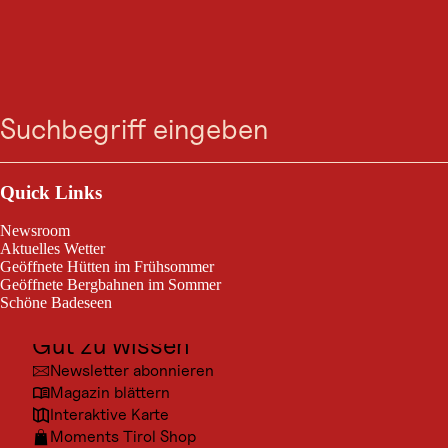
Rundwanderung
Zum
Zur
Zur
Zum
Suche
Menü
Jerzens - Pitzenhöfe -
Suche
Navigation
Hauptinhalt
Footer
springen
springen
springen
springen
Jerzens
Outdoor & Sport
Jerzens im Pitztal / Ötztaler Alpen
mittelschwierig
8,3 km
2:15 h
Schwierigkeitsgrad:
Streckenlänge:
Dauer:
Ausflugsziele
Quick Links
Kultur
Newsroom
Rundwanderung Jerzens - Pitzenhöfe - Jerzens
Orte
Aktuelles Wetter
Geöffnete Hütten im Frühsommer
Urlaubsarten
Geöffnete Bergbahnen im Sommer
Schöne Badeseen
Unterkünfte
Gut zu wissen
Newsletter abonnieren
© BRE
Magazin blättern
Interaktive Karte
Moments Tirol Shop